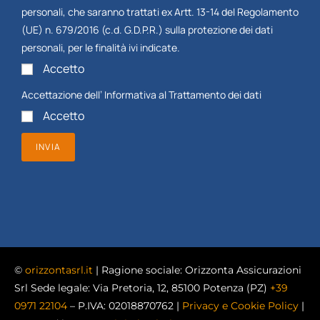
personali, che saranno trattati ex Artt. 13-14 del Regolamento
(UE) n. 679/2016 (c.d. G.D.P.R.) sulla protezione dei dati
personali, per le finalità ivi indicate.
Accetto
Accettazione dell’
Informativa al Trattamento dei dati
Accetto
INVIA
©
orizzontasrl.it
| Ragione sociale: Orizzonta Assicurazioni
Srl Sede legale: Via Pretoria, 12, 85100 Potenza (PZ)
+39
0971 22104
– P.IVA: 02018870762 |
Privacy e Cookie Policy
|