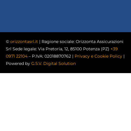
©
orizzontasrl.it
| Ragione sociale: Orizzonta Assicurazioni
Srl Sede legale: Via Pretoria, 12, 85100 Potenza (PZ)
+39
0971 22104
– P.IVA: 02018870762 |
Privacy e Cookie Policy
|
Powered by
G.S.V. Digital Solution