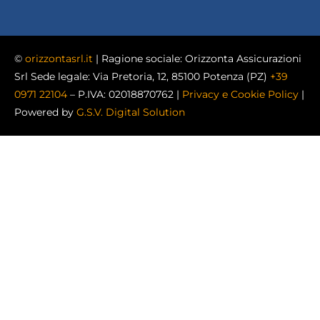
©
orizzontasrl.it
| Ragione sociale: Orizzonta Assicurazioni
Srl Sede legale: Via Pretoria, 12, 85100 Potenza (PZ)
+39
0971 22104
– P.IVA: 02018870762 |
Privacy e Cookie Policy
|
Powered by
G.S.V. Digital Solution