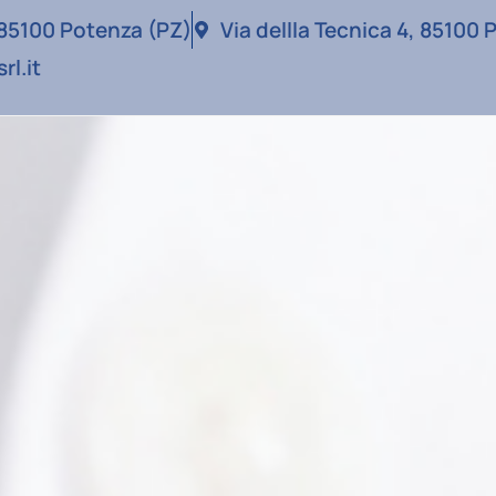
, 85100 Potenza (PZ)
Via dellla Tecnica 4, 85100
rl.it