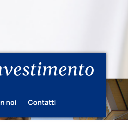
investimento
n noi
Contatti