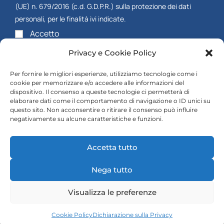
(UE) n. 679/2016 (c.d. G.D.P.R.) sulla protezione dei dati
personali, per le finalità ivi indicate.
Accetto
Accettazione dell’
Informativa al Trattamento dei dati
Privacy e Cookie Policy
Accetto
Per fornire le migliori esperienze, utilizziamo tecnologie come i
cookie per memorizzare e/o accedere alle informazioni del
INVIA
dispositivo. Il consenso a queste tecnologie ci permetterà di
elaborare dati come il comportamento di navigazione o ID unici su
questo sito. Non acconsentire o ritirare il consenso può influire
negativamente su alcune caratteristiche e funzioni.
Accetta tutto
Nega tutto
©
orizzontasrl.it
| Ragione sociale: Orizzonta Assicurazioni
Srl Sede legale: Via Pretoria, 12, 85100 Potenza (PZ)
+39
Visualizza le preferenze
0971 22104
– P.IVA: 02018870762 |
Privacy e Cookie Policy
|
Powered by
G.S.V. Digital Solution
Cookie Policy
Dichiarazione sulla Privacy